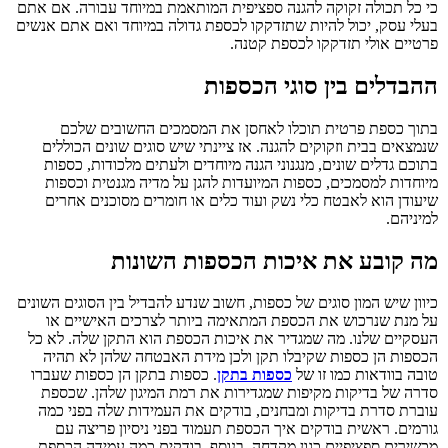
כי כל תכולה זקוקה להגנה ספציפית המותאמת במיוחד עבורה. אם אתם
בעלי עסק, יכול להיות שתזדקקו לכספת גדולה במיוחד ואם אתם אנשים
פרטיים אולי תזדקקו לכספת קטנה.
ההבדלים בין סוגי הכספות
בתוך כספת פרטית תוכלו לאחסן את המסמכים החשובים שלכם
שנמצאים בבית וזקוקים להגנה. אז ציינתי שיש סוגים שונים הכוללים
בתוכם גדלים שונים, מנגנוני הגנה מיוחדים ולעתים מלכודות, כספות
מיוחדות למסמכים, כספות המיועדות להגן על מדיה מגנטית וכספות
שיעודן הוא לאבטח כלי נשק ועוד כלים או חומרים מסוכנים אחרים
למיניהם.
מה קובע את איכות הכספות השונות
כיוון שיש המון סוגים של כספות, חשוב שנדע להבדיל בין הסוגים השונים
על מנת שנרכוש את הכספת המתאימה ביותר לצרכים האישיים או
העסקיים שלנו. מה שמגדיר את איכות הכספת הוא התקן שלה. לא כל
הכספות הן כספות שקיבלו תקן ולכן מידת האבטחה שלהן לא תהיה
טובה בוודאות כמו זו של
כספות בתקן
. כספות בתקן הן כספות שעברו
סדרה של בדיקות מקיפות שמגדירות את רמת המיגון שלהן. שכספת
עוברת סדרת בדיקות ומבחנים, בודקים את העמידות שלה בפני כמה
גורמים. ראשית בודקים איך הכספת תעמוד בפני ניסיון פריצה עם
מכשירים ספציפיים כגון מקדחה. בנוסף, בודקים כמה עמידה הכספת