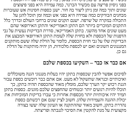
בפני ניסיון פריצה עם מכשיר הברנר, כמה עמידה היא בפני פיצוצים
שונים ותוך כמה זמן ניתן ליצור בה חור. ישנן כספות חסינות אש שעוברות
מבחנים הבודקים כמה עמידה היא בפני אש וכמה זמן תוכל להגן על
התכולה במקרה של שרפה. ישנם תקנים שונים ברחבי העולם ובדרך כלל
התקנים המוכרים ביותר הם התקן האמריקאי והתקן האירופאי שהם
מעט שונים אחד מהשני. בתקן האמריקאי, סדרת הבדיקות נעשית על גבי
הדפנות של הכספת ולא בחזית שלה לעומת התקן האירופאי המבצע את
הבדיקות שלו על גבי חזית הכספת, כלומר על הדלת שלה ששם מותקנים
המנגנונים השונים ואם יש לכספת מלכודות, הן יהיה מותקנות על הדלת
גם כן.
אם כבר אז כבר – השקיעו בכספת שלכם
לסיכום אפשר להבין שכספות בתקן יהיו בעלות מנגנוני הגנה משוכללים
ואיכותיים וכנראה שתשקול לא מעט. אם אתם כבר רוכשים כספת עבור
הגנת רכוש יקר הערך שלכם, מומלץ מאוד שהכספת תהיה בתקן, כך
תוכלו להיות רגועים יותר ובטוחים שהחפצים שלכם מוגנים. כספות בתקן
תמיד יהיו איכותיות יותר מכספות אחרות כי עברו בדיקות המוכיחות את
יכולת ההגנה והעמידות שלהן. חשוב לציין שגם אם רכשתם כספת
נהדרת בתקן, חשוב מאוד שההתקנה או העיגון שלה יעשו בצורה
מקצועית על מנת להקטין את הסיכוי לגנבתה ופריצתה.