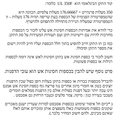
קוד התקן הבינלאומי הוא UL 350F כלומר:
350 מעלות פרנהייט = 176.66667 מעלות צלסיוס, הכוונה היא
שהטמפרטורה הפנימית של הכספת בעת שריפה תהיה 176 מעלות – זו
הטמפרטורה שמעליה הניירת מתחילה להתפחם ולהישרף.
כדי לוודא את אמיתות הכספות חסינות אש עלינו לזכור כי הכספות
מחויבות להיות עם רישיונות תקן ועם תעודות המעידות על סוג התקן.
כמו כן תו התקן חייב להופיע בתוך חלל הכספת ועליו חייב להיות רשום
את מספר התקן וסימולו.
חשוב לזכור כי כספת חסינת אש בתקן חסינות לאש אינה דומה לכספות
רגילות או כספות פשוטות.
פרט נוסף שיש להבין בכספות חסינות אש הוא עובי הדפנות.
להבדיל מכספות כבדות או כספות בתקן בעלות דופן כפול שבין הדפנות
יוצקים בטון או חומרי מיגון אחרים נגד פריצה גוף כספת חסינת אש אמנם
הינו עבה יותר ובעל דפנות כפולות אולם בין הדפנות ממלאים חומרים
מעכבי בעירה כגון : מיקה, צמר סלעים ובעבר הרחוק גם אסבסט .
( *כיום חל איסור שימוש בכספות אסבסט למרות שעדיין ישנם מאכרים
שקונים כספות משומשות כאלו משפצים אותן ומוכרים אותם לאלו
שאינם מבינים, ולהם חשוב המחיר בלבד.).