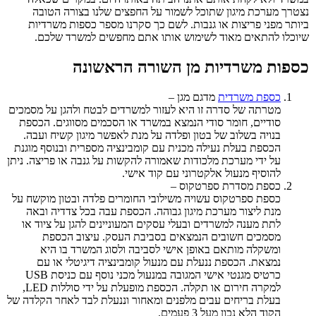
נצטרך מערכת מיגון שתוכל לשמור על החפצים שלנו בצורה הטובה
ביותר מפני פריצות או גנבות. לשם כך סקרנו מספר כספות משרדיות
שיוכלו להתאים מאוד לשימוש אותו אתם מחפשים למשרד שלכם.
כספות משרדיות מן השורה הראשונה
כספת משרדית
מדגם מגן –
מטרתה של סדרה זו היא לעזור למשרדים לבטח ולהגן על מסמכים
סודיים, חומר סודי הנמצא במשרד או הסכמים מסווגים. הכספת
בנויה בשלוב של בטון ופלדה על מנת לאפשר מיגון קשיח ועבה.
הכספת בעלת נעילה מכנית עם קומבינציה מספרית ובנוסף מוגנת
על ידי מערכת מלכודות שאמורה להקשות על גנבה או פריצה. ניתן
להוסיף מנעול אלקטרוני עם קוד אישי.
כספת מסדרת ספרטקוס –
כספת ספרטקוס עשויה משילובי החומרים פלדה ובטון מוקשח על
מנת ליצור מערכת מיגון גבוהה. הכספת עבה בכל צדדיה ובאה
לתת מענה למשרדים ובעלי עסקים המעוניינים להגן על ציוד או
מסמכים חשובים הנמצאים בסביבת העסק. עיצוב הכספת
ומשקלה מותאם באופן אישי לסביבה ולסוג המשרד בו היא
נמצאת. הכספת ננעלת עם מנעול קומבינציה דיגיטלי או עם
כרטיס מגנטי אישי המגובה במנעול מכני נוסף עם כניסת USB
למקרה חירום או תקלה. הכספת מופעלת על ידי סוללות LED,
בעלת בריחים עבים מלפנים ומאחור וננעלת לבד לאחר הקלדה של
הקוד הלא נכון מעל 3 פעמים.