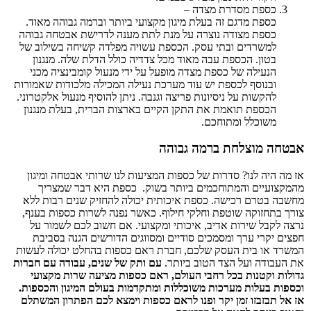
כספת מסדרת מצדה –
כספת מדגם זה בעלת מיגון מקצועי ביותר וברמה גבוהה מאוד.
כספת מצודה נוצרה על מנת לתת מענה לדרישת אבטחה גבוהה
למשרדים ובתי עסק. הכספת עשויה מפלדה קשיחה בשילוב של
בטון. הכספת עבה מאוד מכל צדדיה כולל הדלת שלה. מנגנון
הנעילה של כספת מצדה מופעל על ידי מנעול קומבינציה מכני
ובנוסף לכספת יש עוד מערכת נעילה המכילה מלכודות שאמורות
להקשות על ניסיונות פריצה וגנבה. ניתן להוסיף מנעול אלקטרוני.
הכספת תואמת את התקן הקיים בארצות הברית, בעלת מנגנון
משוכלל ומתוחכם.
אבטחה מוצלחת ברמה גבוהה
אז מה היה לנו? סדרות של כספות המציעות לנו שרותי אבטחה ומיגון
מהמקצועיים והמתוחכמים ביותר בשוק. כספת היא דבר שמצריך
מחשבה בטרם רכישה. כספת איכותית יכולה להחזיק שנים רבות ללא
צורך בתחזוקה שוטפת וחלקי חילוף. כאשר נפנה לשרות כספות בענף,
נרצה לקבל שירות אדיב, איכותי ומקצועי. אם חשוב לכם לשמור על
חפצים יקרי ערך ומסמכים סודיים ומסווגים הדורשים הגנה בסביבת
המשרד או בית העסק שלכם, חברת ראם כספות בהחלט יכולה לעשות
את העבודה ועל הצד הטוב ביותר.
עם ותק של שנים, עבודה עם חברות
גדולות וקטנות בכל רחבי העולם, ראם כספות מציעה שרות מקצועי
וכספות בעלות מערכות משוכללות ומתקדמות בעולם המיגון והכספות.
אז אל תבזבזו זמן יקר ופנו לראם כספות וימצא לכם הפתרון המשתלם