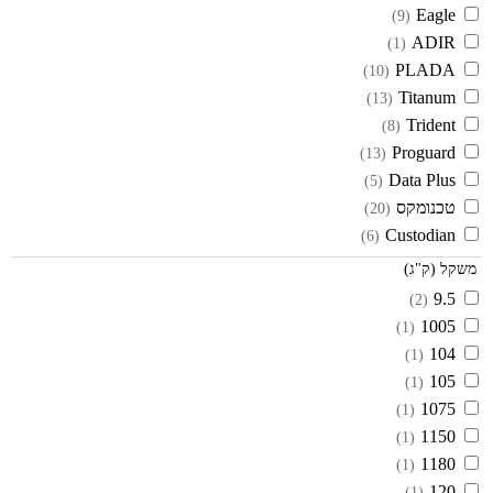
Eagle
(9)
ADIR
(1)
PLADA
(10)
Titanum
(13)
Trident
(8)
Proguard
(13)
Data Plus
(5)
טכנומקס
(20)
Custodian
(6)
משקל (ק"ג)
9.5
(2)
1005
(1)
104
(1)
105
(1)
1075
(1)
1150
(1)
1180
(1)
120
(1)