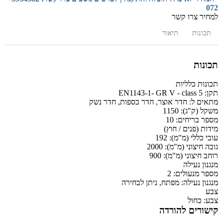
072
למחיר צרו קשר
תכונות
תיאור
תכונות
תכונות כלליות
תקן:
EN1143-1- GR V - class 5
מתאים ל:
חדר אוצר, חדר כספות, חדר נשק
משקל (ק"ג):
1150
מספר בריחים:
10
מידות (פנים / חוץ)
עובי כללי (מ"מ):
192
גובה חיצוני (מ"מ):
2000
רוחב חיצוני (מ"מ):
900
מנגנון נעילה
מספר מנעולים:
2
מנגנון נעילה:
מפתח, ניתן לבחירה
צבע
צבע:
כחול
קישורים להורדה