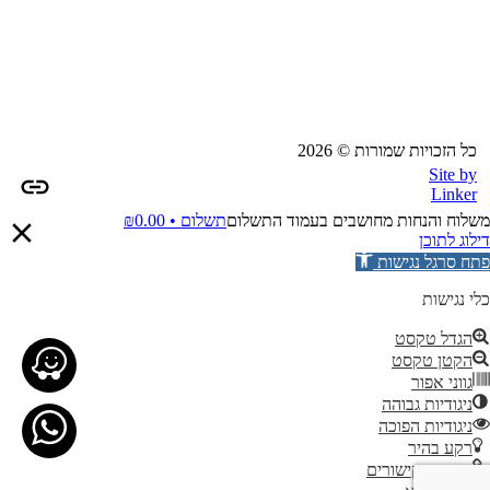
כל הזכויות שמורות © 2026
Site by
Linker
משלוח והנחות מחושבים בעמוד התשלום
תשלום •
0.00
₪
דילוג לתוכן
פתח סרגל נגישות
כלי נגישות
הגדל טקסט
הקטן טקסט
גווני אפור
ניגודיות גבוהה
ניגודיות הפוכה
רקע בהיר
הדגשת קישורים