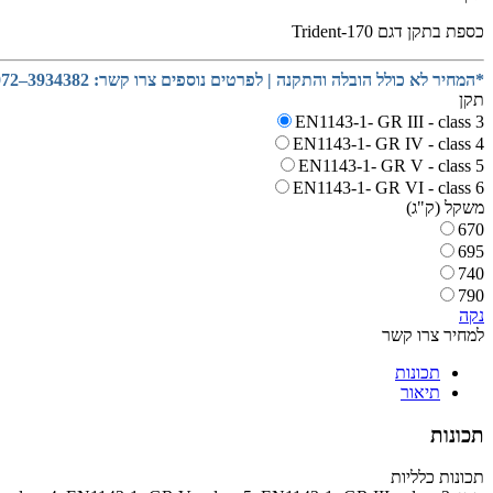
כספת בתקן דגם Trident-170
*המחיר לא כולל הובלה והתקנה | לפרטים נוספים צרו קשר: 3934382–072
תקן
EN1143-1- GR III - class 3
EN1143-1- GR IV - class 4
EN1143-1- GR V - class 5
EN1143-1- GR VI - class 6
משקל (ק"ג)
670
695
740
790
נקה
למחיר צרו קשר
תכונות
תיאור
תכונות
תכונות כלליות