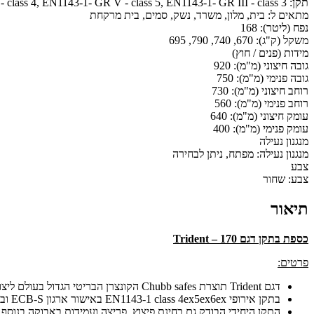
תקן:
class 4, EN1143-1- GR V - class 5, EN1143-1- GR III - class 3
מתאים ל:
בית, מלון, משרד, נשק, סמים, בית מרקחת
נפח (ליטר):
168
משקל (ק"ג):
670, 740, 790, 695
מידות (פנים / חוץ)
גובה חיצוני (מ"מ):
920
גובה פנימי (מ"מ):
750
רוחב חיצוני (מ"מ):
730
רוחב פנימי (מ"מ):
560
עומק חיצוני (מ"מ):
640
עומק פנימי (מ"מ):
400
מנגנון נעילה
מנגנון נעילה:
מפתח, ניתן לבחירה
צבע
צבע:
שחור
תיאור
כספת בתקן דגם
Trident – 170
פרטים:
דגם Trident תוצרת Chubb safes הקונצרן הבריטי הגדול בעולם ליצור כספות ומערכות מיגון לבנקים.
בתקן אירופי EN1143-1 class 4ex5ex6ex באישור ארגון ECB-S ובתקן חסינות באש NT Fire 017-60P
התקן היחידי הבודק גם בחינת פיצוץ, פריצה ועמידות באבוקה בנוסף 