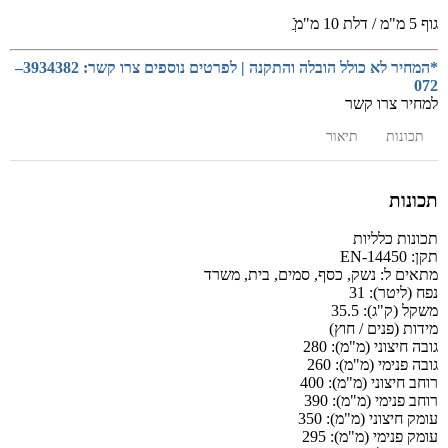
גוף 5 מ"מ / דלת 10 מ"מ‏‎ֲֿ
*המחיר לא כולל הובלה והתקנה | לפרטים נוספים צרו קשר: 3934382–
072
למחיר צרו קשר
תכונות
תיאור
תכונות
תכונות כלליות
תקן:
EN-14450
מתאים ל:
נשק, כסף, סמים, בית, משרד
נפח (ליטר):
31
משקל (ק"ג):
35.5
מידות (פנים / חוץ)
גובה חיצוני (מ"מ):
280
גובה פנימי (מ"מ):
260
רוחב חיצוני (מ"מ):
400
רוחב פנימי (מ"מ):
390
עומק חיצוני (מ"מ):
350
עומק פנימי (מ"מ):
295