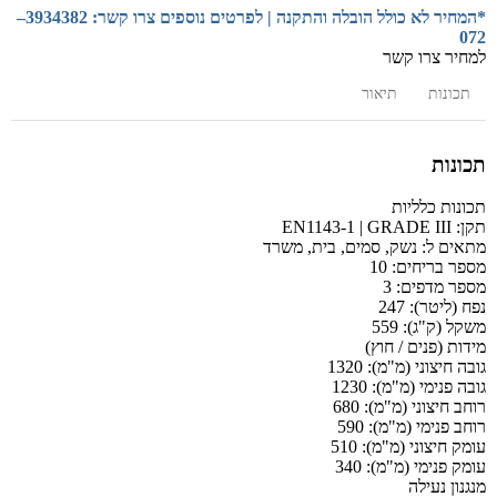
*המחיר לא כולל הובלה והתקנה | לפרטים נוספים צרו קשר: 3934382–
072
למחיר צרו קשר
תכונות
תיאור
תכונות
תכונות כלליות
תקן:
EN1143-1 | GRADE III
מתאים ל:
נשק, סמים, בית, משרד
מספר בריחים:
10
מספר מדפים:
3
נפח (ליטר):
247
משקל (ק"ג):
559
מידות (פנים / חוץ)
גובה חיצוני (מ"מ):
1320
גובה פנימי (מ"מ):
1230
רוחב חיצוני (מ"מ):
680
רוחב פנימי (מ"מ):
590
עומק חיצוני (מ"מ):
510
עומק פנימי (מ"מ):
340
מנגנון נעילה