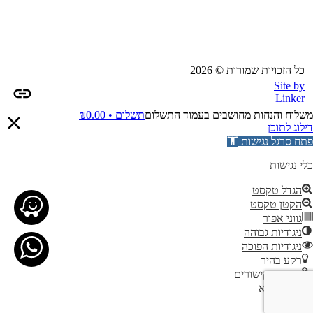
כל הזכויות שמורות © 2026
Site by
Linker
משלוח והנחות מחושבים בעמוד התשלום
תשלום •
0.00
₪
דילוג לתוכן
פתח סרגל נגישות
כלי נגישות
הגדל טקסט
הקטן טקסט
גווני אפור
ניגודיות גבוהה
ניגודיות הפוכה
רקע בהיר
הדגשת קישורים
פונט קריא
איפוס