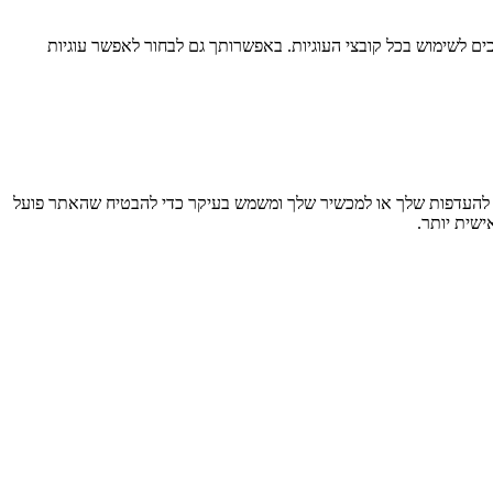
ם לשימוש בכל קובצי העוגיות. באפשרותך גם לבחור לאפשר עוגיות
חזר מידע בדפדפן שלך, בעיקר בצורת קובצי Cookie. מידע זה עשוי להתייחס אליך, להעדפות שלך או למכשיר שלך ומשמש בעיקר כדי להבטיח שהאתר פועל
ישית יותר.