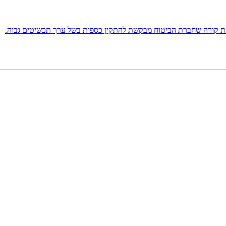
חת קורה שחברת הביטוח מבקשת להתקין כספות בשל ערך תכשיטים גבוה.