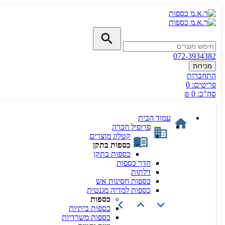
072-3934382
מכירות
התחברות
פריטים:
0
סה"כ:
0 ₪
עמוד הבית
פרופיל חברה
קטלוג מוצרים
כספות בתקן
כספות בתקן
חדר כספות
דלתות
כספות חסינות אש
כספות למדיה מגנטית
כספות
כספות ביתיות
כספות משרדיות