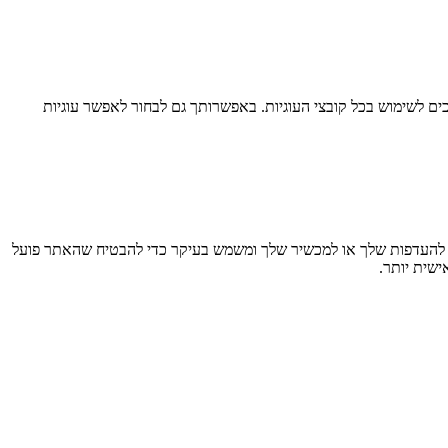
ם לשימוש בכל קובצי העוגיות. באפשרותך גם לבחור לאפשר עוגיות
חזר מידע בדפדפן שלך, בעיקר בצורת קובצי Cookie. מידע זה עשוי להתייחס אליך, להעדפות שלך או למכשיר שלך ומשמש בעיקר כדי להבטיח שהאתר פועל
ישית יותר.